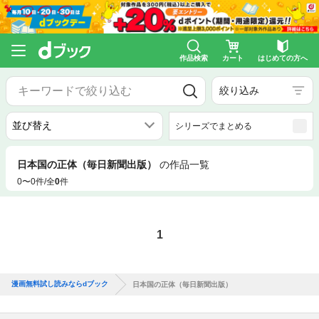
作品検索
カート
はじめての方へ
絞り込み
シリーズでまとめる
日本国の正体（毎日新聞出版）
の作品一覧
0〜0件/全
0
件
1
漫画無料試し読みならdブック
日本国の正体（毎日新聞出版）