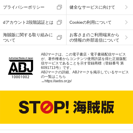
プライバシーポリシー
健全なサービスに向けて
dアカウント2段階認証とは
Cookieの利用について
海賊版に関する取り組みに
お客さまのご利用端末から
ついて
の情報の外部送信について
ABJマークは、この電子書店・電子書籍配信サービス
が、著作権者からコンテンツ使用許諾を得た正規版配
信サービスであることを示す登録商標（登録番号 第
6091713号）です。
ABJマークの詳細、ABJマークを掲示しているサービス
の一覧はこちら
→
https://aebs.or.jp/