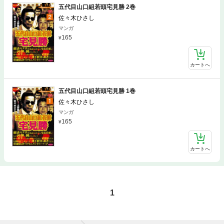
五代目山口組若頭宅見勝 2巻
佐々木ひさし
マンガ
165
カートへ
五代目山口組若頭宅見勝 1巻
佐々木ひさし
マンガ
165
カートへ
1