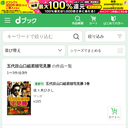
作品検索
カート
はじめての方へ
絞り込み
シリーズでまとめる
五代目山口組若頭宅見勝
の作品一覧
1〜3件/全
3
件
五代目山口組若頭宅見勝 3巻
最新刊
佐々木ひさし
マンガ
165
カートへ