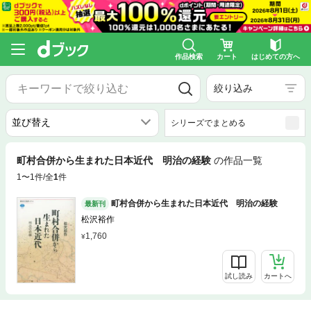
作品検索
カート
はじめての方へ
絞り込み
シリーズでまとめる
町村合併から生まれた日本近代 明治の経験
の作品一覧
1〜1件/全
1
件
町村合併から生まれた日本近代 明治の経験
最新刊
松沢裕作
1,760
試し読み
カートへ