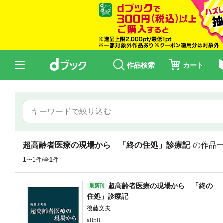
作品検索
カート
超高齢者医療の現場から 「終の住処」診療記
の作品
1〜1件/全
1
件
超高齢者医療の現場から 「終の
最新刊
住処」診療記
後藤文夫
858