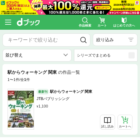
作品検索
カート
はじめての方へ
絞り込み
シリーズでまとめる
駅からウォーキング 関東
の作品一覧
1〜1件/全
1
件
駅からウォーキング 関東
最新刊
JTBパブリッシング
1,100
試し読み
カートへ