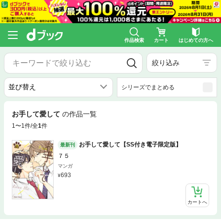
作品検索
カート
はじめての方へ
絞り込み
シリーズでまとめる
お手して愛して
の作品一覧
1〜1件/全
1
件
お手して愛して【SS付き電子限定版】
最新刊
７５
マンガ
693
カートへ