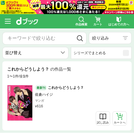
作品検索
カート
はじめての方へ
絞り込み
シリーズでまとめる
これからどうしよう？
の作品一覧
1〜1件/全
1
件
これからどうしよう？
最新刊
佐倉ハイジ
マンガ
616
試し読み
カートへ