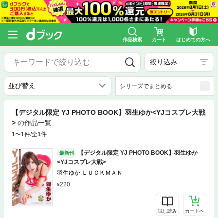
作品検索
カート
はじめての方へ
絞り込み
シリーズでまとめる
【デジタル限定 YJ PHOTO BOOK】羽生ゆか<YJコスプレ大戦
>
の作品一覧
1〜1件/全
1
件
【デジタル限定 YJ PHOTO BOOK】羽生ゆか
最新刊
<YJコスプレ大戦>
羽生ゆか ＬＵＣＫＭＡＮ
220
試し読み
カートへ