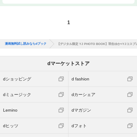
1
漫画無料試し読みならdブック
【デジタル限定 YJ PHOTO BOOK】羽生ゆか<YJコスプ
dマーケットストア
dショッピング
d fashion
dミュージック
dカーシェア
Lemino
dマガジン
dヒッツ
dフォト