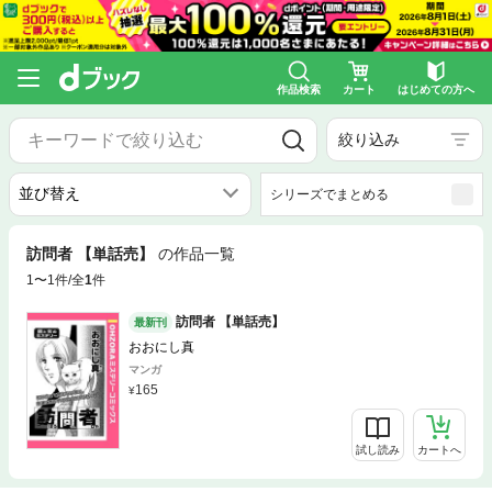
作品検索
カート
はじめての方へ
絞り込み
シリーズでまとめる
訪問者 【単話売】
の作品一覧
1〜1件/全
1
件
訪問者 【単話売】
最新刊
おおにし真
マンガ
165
試し読み
カートへ