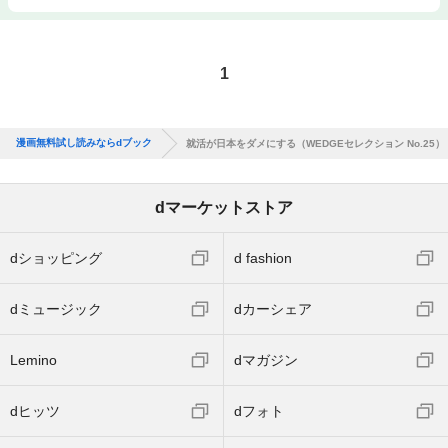
1
漫画無料試し読みならdブック
就活が日本をダメにする（WEDGEセレクション No.25）
dマーケットストア
dショッピング
d fashion
dミュージック
dカーシェア
Lemino
dマガジン
dヒッツ
dフォト