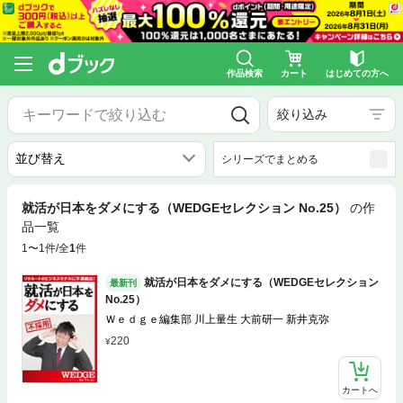
作品検索
カート
はじめての方へ
絞り込み
シリーズでまとめる
就活が日本をダメにする（WEDGEセレクション No.25）
の作
品一覧
1〜1件/全
1
件
就活が日本をダメにする（WEDGEセレクション
最新刊
No.25）
Ｗｅｄｇｅ編集部 川上量生 大前研一 新井克弥
220
カートへ