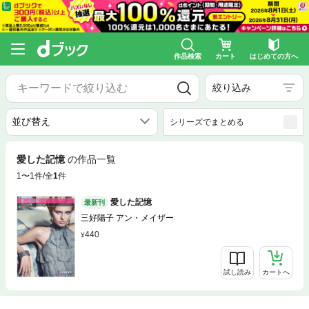
作品検索
カート
はじめての方へ
絞り込み
シリーズでまとめる
愛した記憶
の作品一覧
1〜1件/全
1
件
愛した記憶
最新刊
三好陽子 アン・メイザー
440
試し読み
カートへ