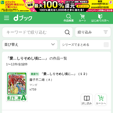
作品検索
カート
はじめての方へ
絞り込み
シリーズでまとめる
「愛…しりそめし頃に…」
の作品一覧
1〜12件/全
12
件
「愛…しりそめし頃に…」（１２）
最新刊
藤子不二雄（Ａ）
マンガ
759
試し読み
カートへ