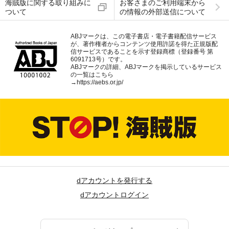
海賊版に関する取り組みに
お客さまのご利用端末から
ついて
の情報の外部送信について
ABJマークは、この電子書店・電子書籍配信サービス
が、著作権者からコンテンツ使用許諾を得た正規版配
信サービスであることを示す登録商標（登録番号 第
6091713号）です。
ABJマークの詳細、ABJマークを掲示しているサービス
の一覧はこちら
→
https://aebs.or.jp/
dアカウントを発行する
dアカウントログイン