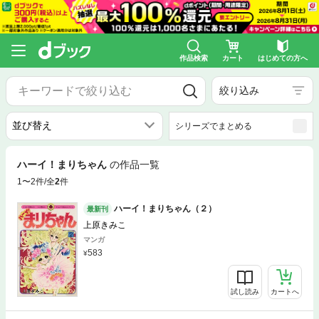
作品検索
カート
はじめての方へ
絞り込み
シリーズでまとめる
ハーイ！まりちゃん
の作品一覧
1〜2件/全
2
件
ハーイ！まりちゃん（２）
最新刊
上原きみこ
マンガ
583
試し読み
カートへ