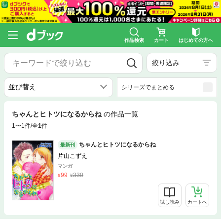
作品検索
カート
はじめての方へ
絞り込み
シリーズでまとめる
ちゃんとヒトツになるからね
の作品一覧
1〜1件/全
1
件
ちゃんとヒトツになるからね
最新刊
片山こずえ
マンガ
99
330
試し読み
カートへ