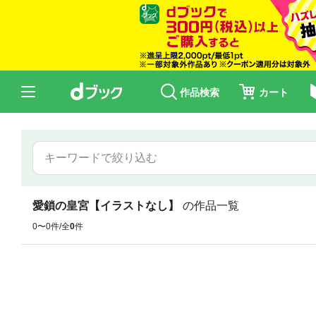
作品検索
カート
愛鎖の皇宮【イラストなし】
の作品一覧
0〜0件/全
0
件