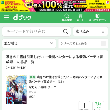
作品検索
カート
はじめての方へ
絞り込み
シリーズでまとめる
嘆きの亡霊は引退したい ～最弱ハンターによる最強パーティ育
成術～
の作品一覧
1〜13件/全
13
件
嘆きの亡霊は引退したい ～最弱ハンターによる最
新着
強パーティ育成術～ （13）
蛇野らい 槻影 チーコ
マンガ
924