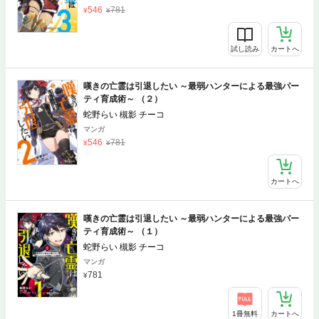
546
781
試し読み
カートへ
嘆きの亡霊は引退したい ～最弱ハンターによる最強パー
ティ育成術～ （２）
蛇野らい 槻影 チーコ
マンガ
546
781
カートへ
嘆きの亡霊は引退したい ～最弱ハンターによる最強パー
ティ育成術～ （１）
蛇野らい 槻影 チーコ
マンガ
781
1冊無料
カートへ