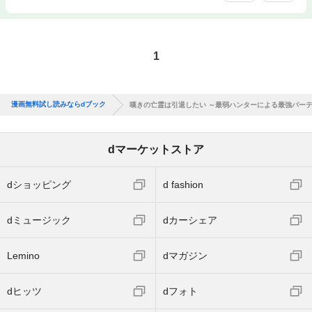
1
漫画無料試し読みならdブック
嘆きの亡霊は引退したい ～最弱ハンターによる最強パー
dマーケットストア
dショッピング
d fashion
dミュージック
dカーシェア
Lemino
dマガジン
dヒッツ
dフォト