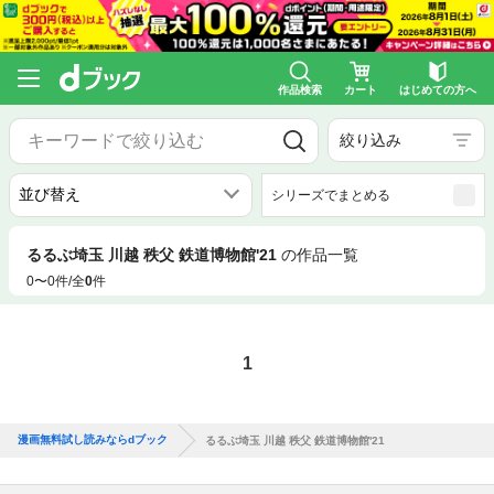
作品検索
カート
はじめての方へ
絞り込み
シリーズでまとめる
るるぶ埼玉 川越 秩父 鉄道博物館'21
の作品一覧
0〜0件/全
0
件
1
漫画無料試し読みならdブック
るるぶ埼玉 川越 秩父 鉄道博物館'21