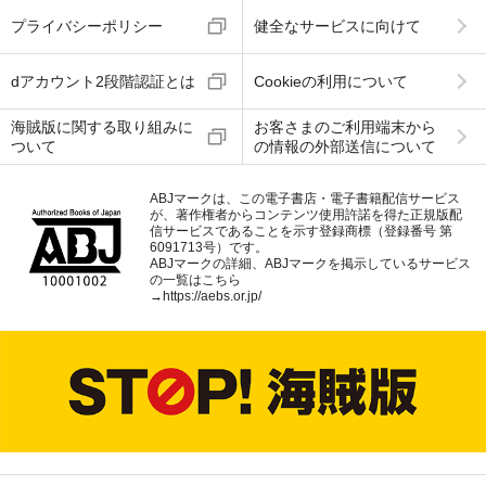
プライバシーポリシー
健全なサービスに向けて
dアカウント2段階認証とは
Cookieの利用について
海賊版に関する取り組みに
お客さまのご利用端末から
ついて
の情報の外部送信について
ABJマークは、この電子書店・電子書籍配信サービス
が、著作権者からコンテンツ使用許諾を得た正規版配
信サービスであることを示す登録商標（登録番号 第
6091713号）です。
ABJマークの詳細、ABJマークを掲示しているサービス
の一覧はこちら
→
https://aebs.or.jp/