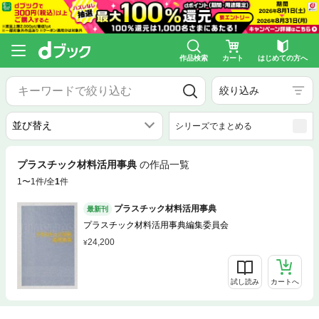
作品検索
カート
はじめての方へ
絞り込み
シリーズでまとめる
プラスチック材料活用事典
の作品一覧
1〜1件/全
1
件
プラスチック材料活用事典
最新刊
プラスチック材料活用事典編集委員会
24,200
試し読み
カートへ