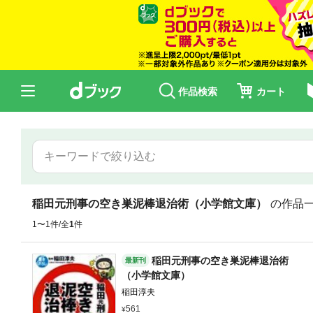
作品検索
カート
稲田元刑事の空き巣泥棒退治術（小学館文庫）
の作品
1〜1件/全
1
件
稲田元刑事の空き巣泥棒退治術
最新刊
（小学館文庫）
稲田淳夫
561