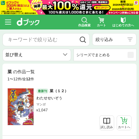
作品検索
カート
はじめての方へ
絞り込み
シリーズでまとめる
菜
の作品一覧
1〜12件/全
12
件
菜（１２）
最新刊
わたせせいぞう
マンガ
1,047
試し読み
カートへ