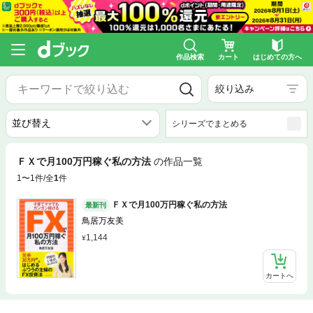
作品検索
カート
はじめての方へ
絞り込み
シリーズでまとめる
ＦＸで月100万円稼ぐ私の方法
の作品一覧
1〜1件/全
1
件
ＦＸで月100万円稼ぐ私の方法
最新刊
鳥居万友美
1,144
カートへ