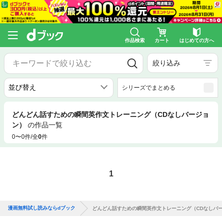
作品検索
カート
はじめての方へ
絞り込み
シリーズでまとめる
どんどん話すための瞬間英作文トレーニング（CDなしバージョ
ン）
の作品一覧
0〜0件/全
0
件
1
漫画無料試し読みならdブック
どんどん話すための瞬間英作文トレーニング（CDなしバ