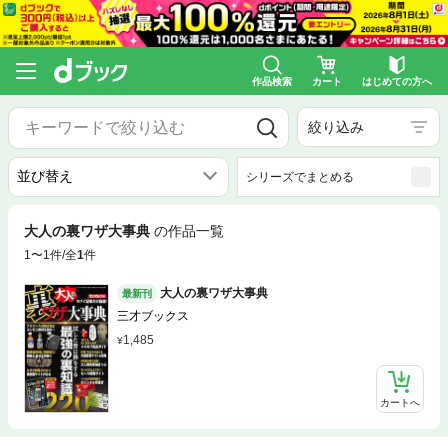
作品検索
カート
はじめての方へ
絞り込み
シリーズでまとめる
大人の裏ワザ大事典
の作品一覧
1〜1件/全
1
件
大人の裏ワザ大事典
最新刊
三才ブックス
1,485
カートへ