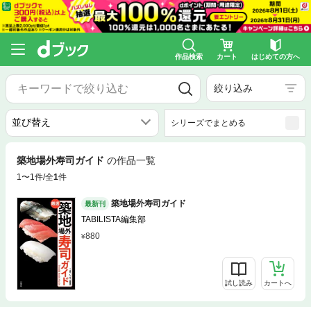
作品検索
カート
はじめての方へ
絞り込み
シリーズでまとめる
築地場外寿司ガイド
の作品一覧
1〜1件/全
1
件
築地場外寿司ガイド
最新刊
TABILISTA編集部
880
試し読み
カートへ