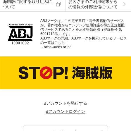
海賊版に関する取り組みに
お客さまのご利用端末から
ついて
の情報の外部送信について
ABJマークは、この電子書店・電子書籍配信サービス
が、著作権者からコンテンツ使用許諾を得た正規版配
信サービスであることを示す登録商標（登録番号 第
6091713号）です。
ABJマークの詳細、ABJマークを掲示しているサービス
の一覧はこちら
→
https://aebs.or.jp/
dアカウントを発行する
dアカウントログイン