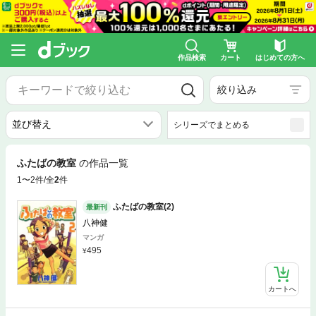
作品検索
カート
はじめての方へ
絞り込み
シリーズでまとめる
ふたばの教室
の作品一覧
1〜2件/全
2
件
ふたばの教室(2)
最新刊
八神健
マンガ
495
カートへ