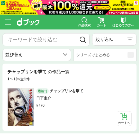
作品検索
カート
はじめての方へ
絞り込み
シリーズでまとめる
チャップリンを撃て
の作品一覧
1〜1件/全
1
件
チャップリンを撃て
最新刊
日下圭介
770
カートへ