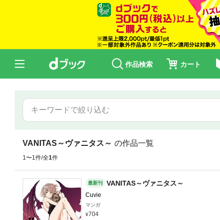
作品検索
カート
VANITAS～ヴァニタス～
の作品一覧
1〜1件/全
1
件
VANITAS～ヴァニタス～
最新刊
Cuvie
マンガ
704