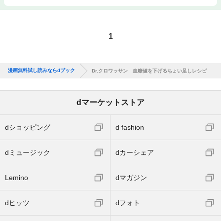
1
漫画無料試し読みならdブック
Dr.クロワッサン 血糖値を下げるちょい足しレシピ
dマーケットストア
dショッピング
d fashion
dミュージック
dカーシェア
Lemino
dマガジン
dヒッツ
dフォト