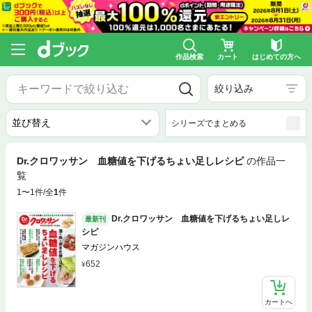
作品検索
カート
はじめての方へ
絞り込み
シリーズでまとめる
Dr.クロワッサン 血糖値を下げるちょい足しレシピ
の作品一
覧
1〜1件/全
1
件
Dr.クロワッサン 血糖値を下げるちょい足しレ
最新刊
シピ
マガジンハウス
652
カートへ