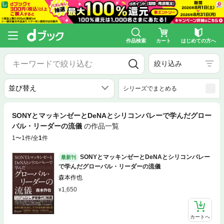
作品検索
カート
はじめての方へ
絞り込み
シリーズでまとめる
SONYとマッキンゼーとDeNAとシリコンバレーで学んだグロー
バル・リーダーの流儀
の作品一覧
1〜1件/全
1
件
SONYとマッキンゼーとDeNAとシリコンバレー
最新刊
で学んだグローバル・リーダーの流儀
森本作也
1,650
カートへ