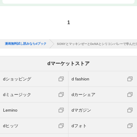
1
漫画無料試し読みならdブック
SONYとマッキンゼーとDeNAとシリコンバレーで学ん
dマーケットストア
dショッピング
d fashion
dミュージック
dカーシェア
Lemino
dマガジン
dヒッツ
dフォト