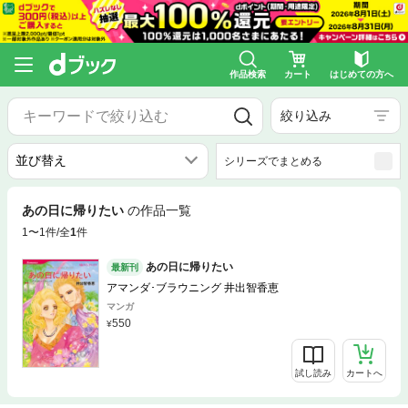
作品検索
カート
はじめての方へ
絞り込み
シリーズでまとめる
あの日に帰りたい
の作品一覧
1〜1件/全
1
件
あの日に帰りたい
最新刊
アマンダ･ブラウニング 井出智香恵
マンガ
550
試し読み
カートへ