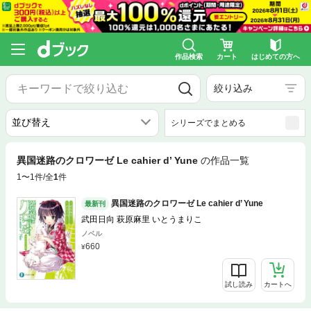
作品検索
カート
はじめての方へ
絞り込み
シリーズでまとめる
異国迷路のクロワーゼ Le cahier d’ Yune
の作品一覧
1〜1件/全
1
件
異国迷路のクロワーゼ Le cahier d’ Yune
最新刊
武田日向 萩原麻里 いとうまりこ
ノベル
660
試し読み
カートへ