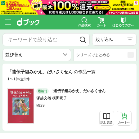
作品検索
カート
はじめての方へ
絞り込み
シリーズでまとめる
「遺伝子組みかえ」だいさくせん
の作品一覧
1〜1件/全
1
件
「遺伝子組みかえ」だいさくせん
最新刊
塚越文雄 横田明子
929
試し読み
カートへ