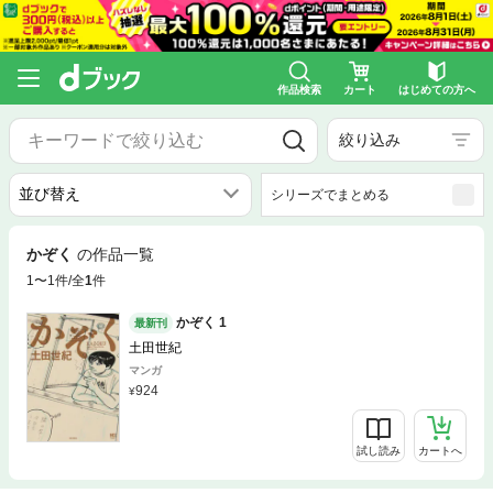
作品検索
カート
はじめての方へ
絞り込み
シリーズでまとめる
かぞく
の作品一覧
1〜1件/全
1
件
かぞく 1
最新刊
土田世紀
マンガ
924
試し読み
カートへ