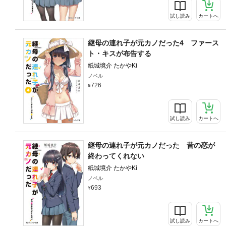
試し読み
カートへ
継母の連れ子が元カノだった4 ファース
ト・キスが布告する
紙城境介 たかやKi
ノベル
726
試し読み
カートへ
継母の連れ子が元カノだった 昔の恋が
終わってくれない
紙城境介 たかやKi
ノベル
693
試し読み
カートへ