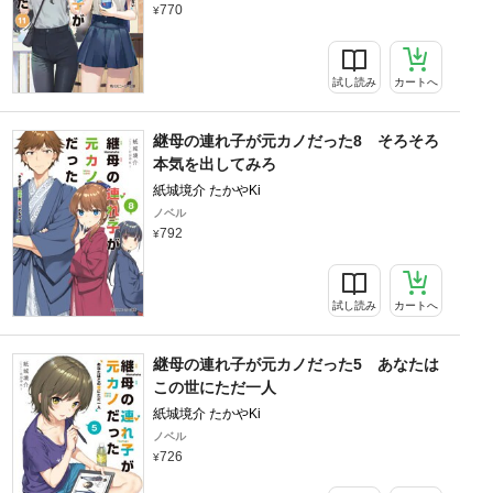
770
試し読み
カートへ
継母の連れ子が元カノだった8 そろそろ
本気を出してみろ
紙城境介 たかやKi
ノベル
792
試し読み
カートへ
継母の連れ子が元カノだった5 あなたは
この世にただ一人
紙城境介 たかやKi
ノベル
726