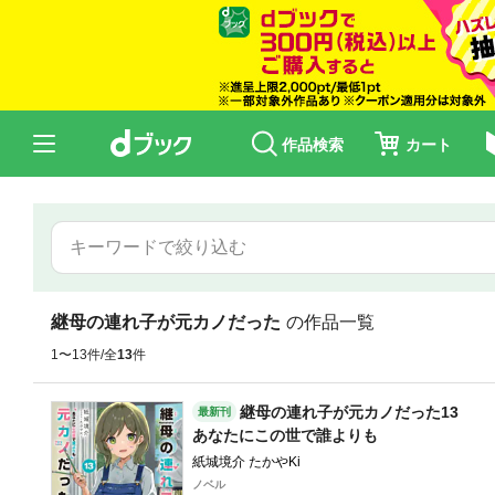
作品検索
カート
継母の連れ子が元カノだった
の作品一覧
1〜13件/全
13
件
継母の連れ子が元カノだった13
最新刊
あなたにこの世で誰よりも
紙城境介 たかやKi
ノベル