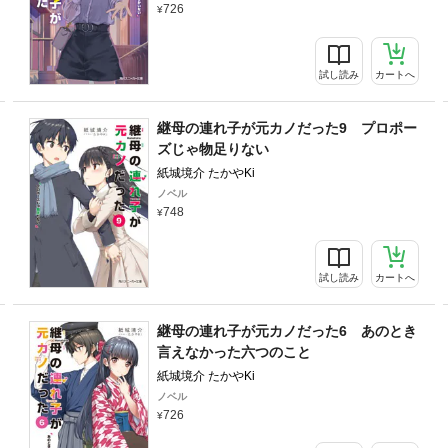
726
試し読み
カートへ
継母の連れ子が元カノだった9 プロポー
ズじゃ物足りない
紙城境介 たかやKi
ノベル
748
試し読み
カートへ
継母の連れ子が元カノだった6 あのとき
言えなかった六つのこと
紙城境介 たかやKi
ノベル
726