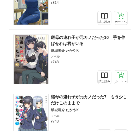
814
試し読み
カートへ
継母の連れ子が元カノだった10 手を伸
ばせれば君がいる
紙城境介 たかやKi
ノベル
748
試し読み
カートへ
継母の連れ子が元カノだった7 もう少し
だけこのままで
紙城境介 たかやKi
ノベル
748