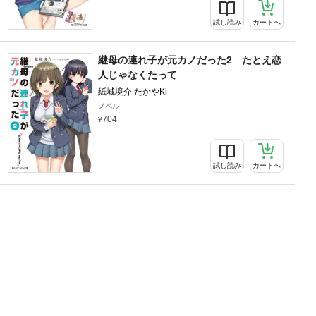
試し読み
カートへ
継母の連れ子が元カノだった2 たとえ恋
人じゃなくたって
紙城境介 たかやKi
ノベル
704
試し読み
カートへ