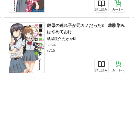
試し読み
カートへ
継母の連れ子が元カノだった3 幼馴染み
はやめておけ
紙城境介 たかやKi
ノベル
715
試し読み
カートへ