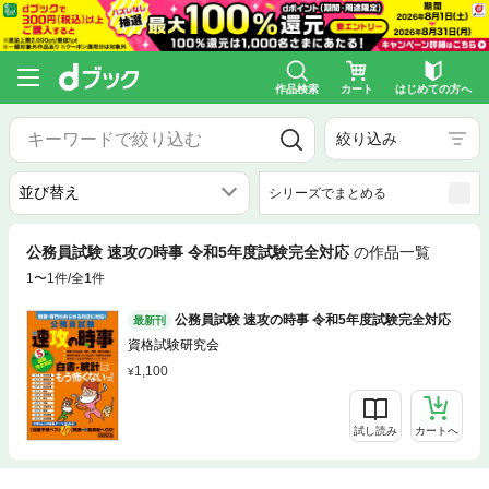
作品検索
カート
はじめての方へ
絞り込み
シリーズでまとめる
公務員試験 速攻の時事 令和5年度試験完全対応
の作品一覧
1〜1件/全
1
件
公務員試験 速攻の時事 令和5年度試験完全対応
最新刊
資格試験研究会
1,100
試し読み
カートへ