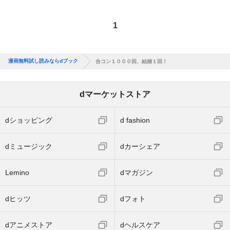
1
漫画無料試し読みならdブック
合コン１０００回、結婚１回！
dマーケットストア
dショッピング
d fashion
dミュージック
dカーシェア
Lemino
dマガジン
dヒッツ
dフォト
dアニメストア
dヘルスケア