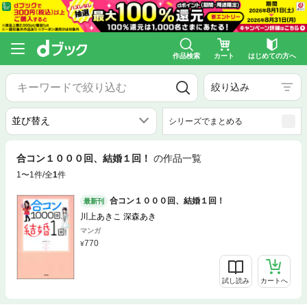
作品検索
カート
はじめての方へ
絞り込み
シリーズでまとめる
合コン１０００回、結婚１回！
の作品一覧
1〜1件/全
1
件
合コン１０００回、結婚１回！
最新刊
川上あきこ 深森あき
マンガ
770
試し読み
カートへ