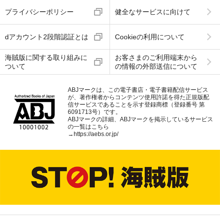
プライバシーポリシー
健全なサービスに向けて
dアカウント2段階認証とは
Cookieの利用について
海賊版に関する取り組みに
お客さまのご利用端末から
ついて
の情報の外部送信について
ABJマークは、この電子書店・電子書籍配信サービス
が、著作権者からコンテンツ使用許諾を得た正規版配
信サービスであることを示す登録商標（登録番号 第
6091713号）です。
ABJマークの詳細、ABJマークを掲示しているサービス
の一覧はこちら
→
https://aebs.or.jp/