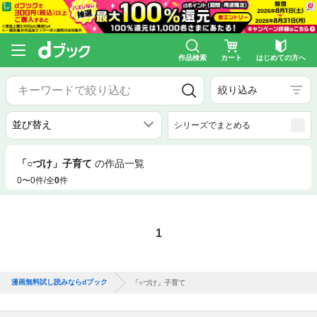
作品検索
カート
はじめての方へ
絞り込み
シリーズでまとめる
「○づけ」子育て
の作品一覧
0〜0件/全
0
件
1
漫画無料試し読みならdブック
「○づけ」子育て