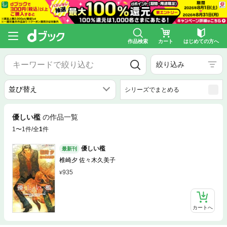
作品検索
カート
はじめての方へ
絞り込み
シリーズでまとめる
優しい檻
の作品一覧
1〜1件/全
1
件
優しい檻
最新刊
椎崎夕 佐々木久美子
935
カートへ