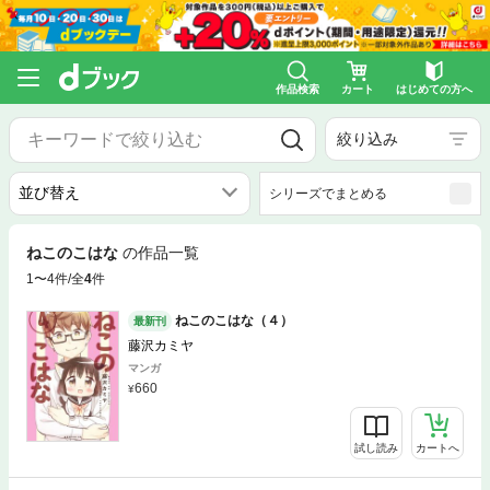
作品検索
カート
はじめての方へ
絞り込み
シリーズでまとめる
ねこのこはな
の作品一覧
1〜4件/全
4
件
ねこのこはな（４）
最新刊
藤沢カミヤ
マンガ
660
試し読み
カートへ