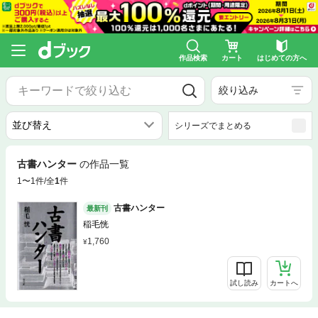
作品検索
カート
はじめての方へ
絞り込み
シリーズでまとめる
古書ハンター
の作品一覧
1〜1件/全
1
件
古書ハンター
最新刊
稲毛恍
1,760
試し読み
カートへ