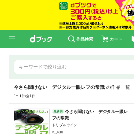
作品検索
カート
今さら聞けない デジタル一眼レフの常識
の作品一覧
1〜1件/全
1
件
今さら聞けない デジタル一眼レ
最新刊
フの常識
トリプルウイン
1,430