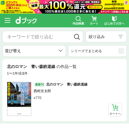
作品検索
カート
はじめての方へ
絞り込み
シリーズでまとめる
北のロマン 青い森鉄道線
の作品一覧
1〜1件/全
1
件
北のロマン 青い森鉄道線
最新刊
西村京太郎
770
カートへ