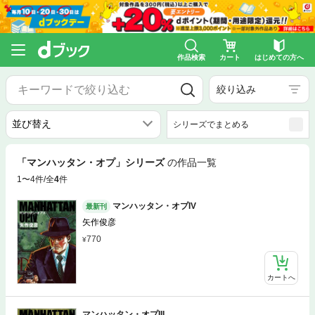
作品検索
カート
はじめての方へ
絞り込み
シリーズでまとめる
「マンハッタン・オプ」シリーズ
の作品一覧
1〜4件/全
4
件
マンハッタン・オプIV
最新刊
矢作俊彦
770
カートへ
マンハッタン・オプIII