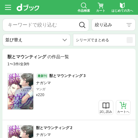
作品検索
カート
はじめての方へ
絞り込み
シリーズでまとめる
獣とマウンティング
の作品一覧
1〜3件/全
3
件
獣とマウンティング 3
最新刊
ナガシマ
マンガ
220
試し読み
カートへ
獣とマウンティング 2
ナガシマ