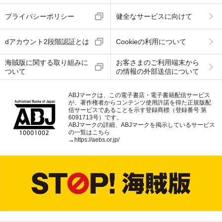
プライバシーポリシー
健全なサービスに向けて
dアカウント2段階認証とは
Cookieの利用について
海賊版に関する取り組みに
お客さまのご利用端末から
ついて
の情報の外部送信について
ABJマークは、この電子書店・電子書籍配信サービス
が、著作権者からコンテンツ使用許諾を得た正規版配
信サービスであることを示す登録商標（登録番号 第
6091713号）です。
ABJマークの詳細、ABJマークを掲示しているサービス
の一覧はこちら
→
https://aebs.or.jp/