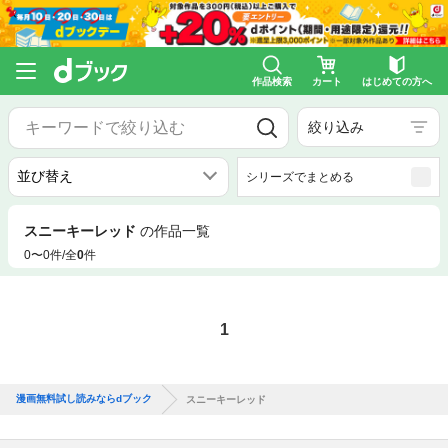
作品検索
カート
はじめての方へ
絞り込み
シリーズでまとめる
スニーキーレッド
の作品一覧
0〜0件/全
0
件
1
漫画無料試し読みならdブック
スニーキーレッド