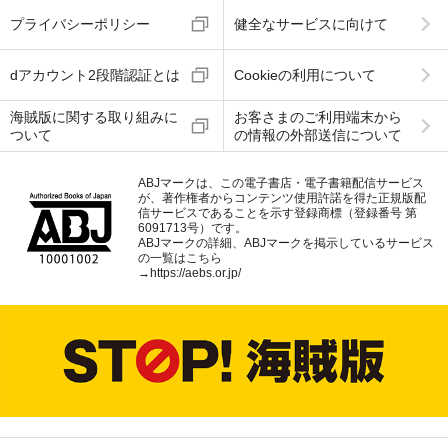
プライバシーポリシー
健全なサービスに向けて
dアカウント2段階認証とは
Cookieの利用について
海賊版に関する取り組みに
お客さまのご利用端末から
ついて
の情報の外部送信について
ABJマークは、この電子書店・電子書籍配信サービス
が、著作権者からコンテンツ使用許諾を得た正規版配
信サービスであることを示す登録商標（登録番号 第
6091713号）です。
ABJマークの詳細、ABJマークを掲示しているサービス
の一覧はこちら
→
https://aebs.or.jp/