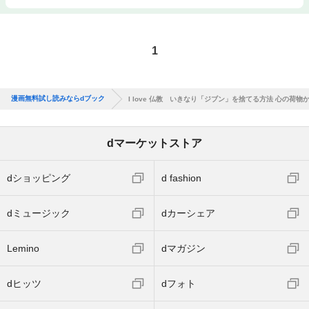
1
漫画無料試し読みならdブック
I love 仏教 いきなり「ジブン」を捨てる方法 心の荷
dマーケットストア
dショッピング
d fashion
dミュージック
dカーシェア
Lemino
dマガジン
dヒッツ
dフォト