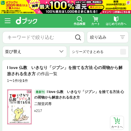
作品検索
カート
はじめての方へ
絞り込み
シリーズでまとめる
I love 仏教 いきなり「ジブン」を捨てる方法 心の荷物から解
放される生き方
の作品一覧
1〜1件/全
1
件
I love 仏教 いきなり「ジブン」を捨てる方法 心
最新刊
の荷物から解放される生き方
二階堂武尊
217
カートへ