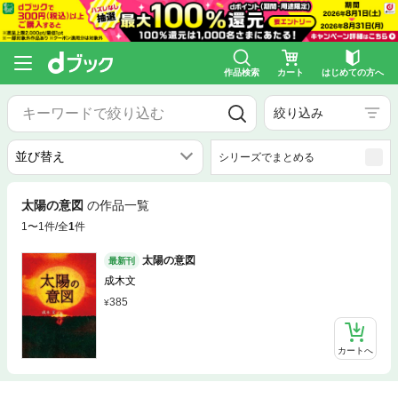
作品検索
カート
はじめての方へ
絞り込み
シリーズでまとめる
太陽の意図
の作品一覧
1〜1件/全
1
件
太陽の意図
最新刊
成木文
385
カートへ