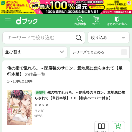
作品検索
カート
はじめての方へ
絞り込み
シリーズでまとめる
俺の指で乱れろ。～閉店後のサロン、意地悪に焦らされて【単
行本版】
の作品一覧
1〜10件/全
10
件
俺の指で乱れろ。～閉店後のサロン、意地悪に焦
最新刊
らされて【単行本版】１０【特典ペーパー付き】
ｎｅｃｏ
マンガ
858