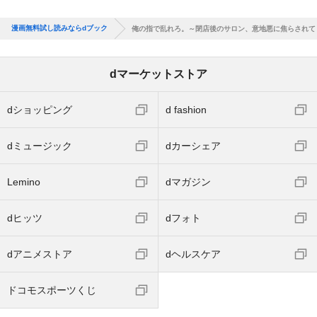
漫画無料試し読みならdブック
俺の指で乱れろ。～閉店後のサロン、意地悪に焦らされて
dマーケットストア
dショッピング
d fashion
dミュージック
dカーシェア
Lemino
dマガジン
dヒッツ
dフォト
dアニメストア
dヘルスケア
ドコモスポーツくじ