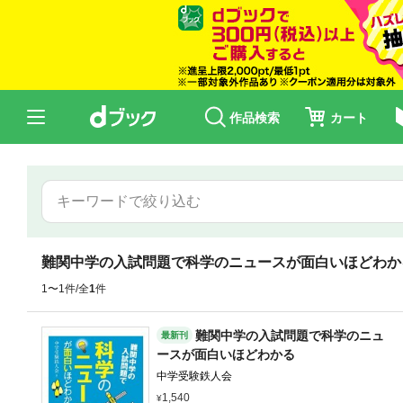
作品検索
カート
難関中学の入試問題で科学のニュースが面白いほどわか
1〜1件/全
1
件
難関中学の入試問題で科学のニュ
最新刊
ースが面白いほどわかる
中学受験鉄人会
1,540