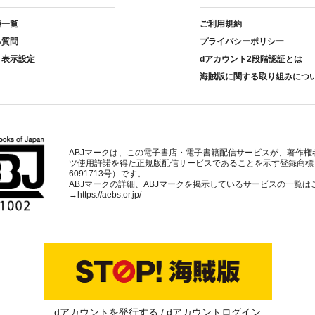
種一覧
ご利用規約
る質問
プライバシーポリシー
ト表示設定
dアカウント2段階認証とは
海賊版に関する取り組みにつ
ABJマークは、この電子書店・電子書籍配信サービスが、著作権
ツ使用許諾を得た正規版配信サービスであることを示す登録商標
6091713号）です。
ABJマークの詳細、ABJマークを掲示しているサービスの一覧は
→
https://aebs.or.jp/
dアカウントを発行する
dアカウントログイン