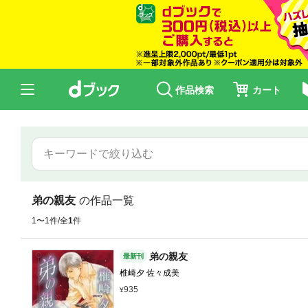
作品検索
カート
弟の親友
の作品一覧
1〜1件/全
1
件
弟の親友
最新刊
椎崎夕 佐々成美
935